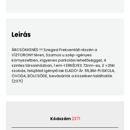
Leírás
ÁRCSÖKKENÉS !!! Szeged Frekventált részén a
VÍZTORONY téren, Szamos u.szép-igényes
környezetben, ingyenes parkolási lehetőséggel, 4
szintes társasházban, 1.em-I ERKÉLYES 72nm-es, 2 +2fél
szobás, felújítást igénylő lak ELADÓ! Ár: 55,8M-Ft ISKOLA,
ÓVODA, BÖLCSŐDE, bevásárlók a közelben találhatók.
(2371)
Kódszám
2371