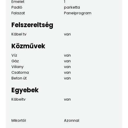
Emelet
1
Padló
parketta
Falazat
Panelprogram
Felszereltség
Kábel tv
van
Közművek
Víz
van
Gáz
van
Villany
van
Csatorna
van
Beton út
van
Egyebek
Kábeltv
van
Mikortól
Azonnal