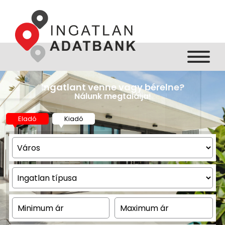
ásárolna, de nincs elég pénze?
Ingatlant venne vagy bérelne?
Teljeskörű hitelügyintézés!
Nálunk megtalálja!
Eladó
Kiadó