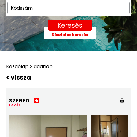
Keresés
Részletes keresés
Kezdőlap > adatlap
< vissza
SZEGED
LAKÁS