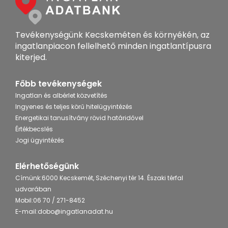
Tevékenységünk Kecskeméten és környékén, az
ingatlanpiacon fellelhető minden ingatlantípusra
kiterjed.
Főbb tevékenységek
Ingatlan és albérlet közvetítés
Ingyenes és teljes körű hitelügyintézés
Energetikai tanusítvány rövid határidővel
Értékbecslés
Jogi ügyintézés
Elérhetőségünk
Címünk:
6000 Kecskemét, Széchenyi tér 14. Északi térfal
udvarában
Mobil:
06 70 / 271-8452
E-mail:
dobo@ingatlanadat.hu