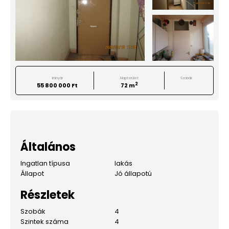
Irányár
Alapterület
Szobák
2
55 800 000 Ft
72 m
Általános
Ingatlan típusa
lakás
Állapot
Jó állapotú
Részletek
Szobák
4
Szintek száma
4