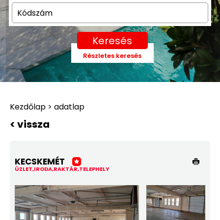
Keresés
Részletes keresés
Kezdőlap > adatlap
< vissza
KECSKEMÉT
ÜZLET,IRODA,RAKTÁR,TELEPHELY