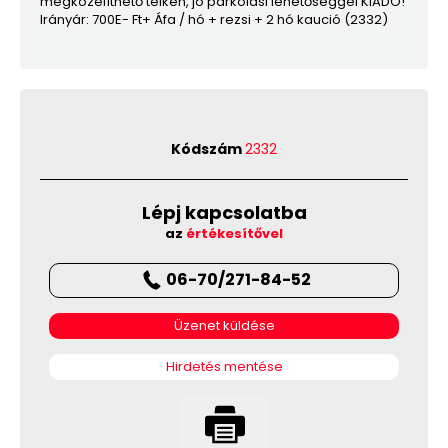
megközelíthető telken, jó parkolási lehetőséggel KIADÓ!
Irányár: 700E- Ft+ Áfa / hó + rezsi + 2 hó kaució (2332)
Kódszám
2332
Lépj kapcsolatba
az
értékesítővel
06-70/271-84-52
Üzenet küldése
Hirdetés mentése