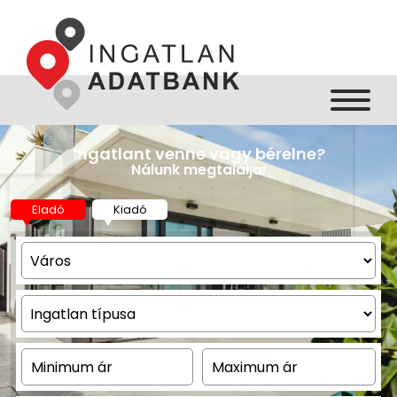
nincs elég pénze?
Ingatlant venne vagy bérelne?
Teljeskörű hitelügyintézés!
Nálunk megtalálja!
Eladó
Kiadó