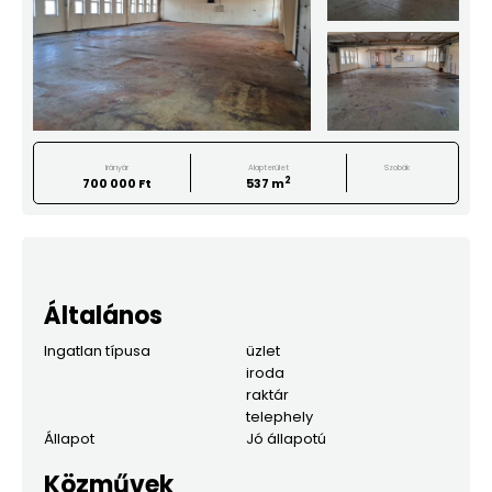
Irányár
Alapterület
Szobák
2
700 000 Ft
537 m
Általános
Ingatlan típusa
üzlet
iroda
raktár
telephely
Állapot
Jó állapotú
Közművek