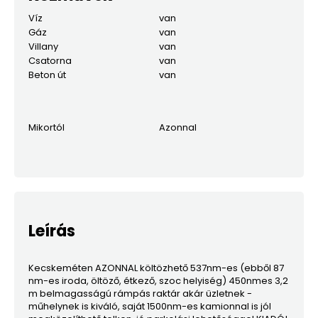
Víz
van
Gáz
van
Villany
van
Csatorna
van
Beton út
van
Mikortól
Azonnal
Leírás
Kecskeméten AZONNAL költözhető 537nm-es (ebből 87
nm-es iroda, öltöző, étkező, szoc helyiség) 450nmes 3,2
m belmagasságú rámpás raktár akár üzletnek -
műhelynek is kiváló, saját 1500nm-es kamionnal is jól