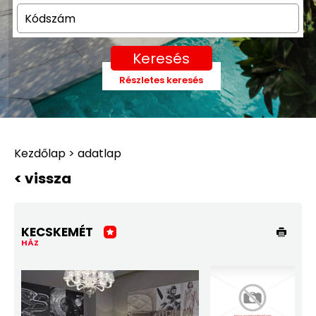
Keresés
Részletes keresés
Kezdőlap > adatlap
< vissza
KECSKEMÉT
HÁZ