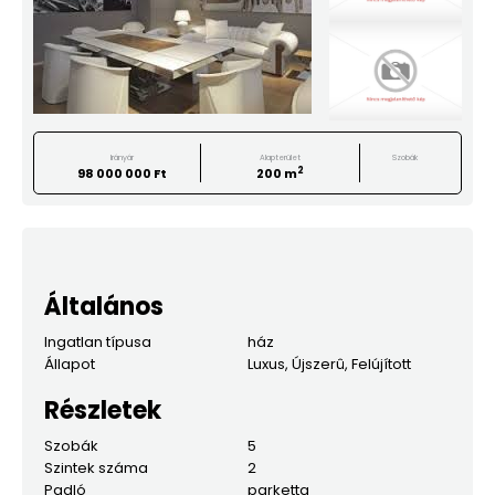
Irányár
Alapterület
Szobák
2
98 000 000 Ft
200 m
Általános
Ingatlan típusa
ház
Állapot
Luxus, Újszerû, Felújított
Részletek
Szobák
5
Szintek száma
2
Padló
parketta