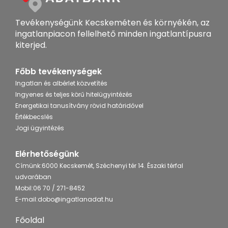
Tevékenységünk Kecskeméten és környékén, az
ingatlanpiacon fellelhető minden ingatlantípusra
kiterjed.
Főbb tevékenységek
Ingatlan és albérlet közvetítés
Ingyenes és teljes körű hitelügyintézés
Energetikai tanusítvány rövid határidővel
Értékbecslés
Jogi ügyintézés
Elérhetőségünk
Címünk:
6000 Kecskemét, Széchenyi tér 14. Északi térfal
udvarában
Mobil:
06 70 / 271-8452
E-mail:
dobo@ingatlanadat.hu
Főoldal