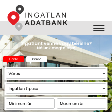
s elég pénze?
Ingatlant venne vagy bérelne?
Teljeskörű hitelügyintézés!
Nálunk megtalálja!
Eladó
Kiadó