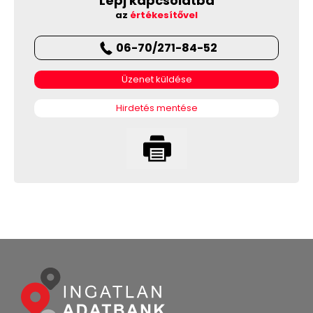
Lépj kapcsolatba
az
értékesítővel
06-70/271-84-52
Üzenet küldése
Hirdetés mentése