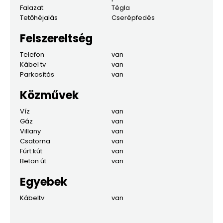
Falazat
Tégla
Tetőhéjalás
Cserépfedés
Felszereltség
Telefon
van
Kábel tv
van
Parkosítás
van
Közművek
Víz
van
Gáz
van
Villany
van
Csatorna
van
Fúrt kút
van
Beton út
van
Egyebek
Kábeltv
van