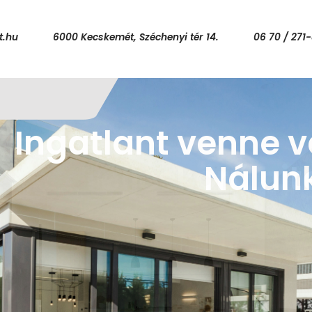
t.hu
6000 Kecskemét, Széchenyi tér 14.
06 70 / 271
Vásárolna, de ninc
Ingatlant venne 
Teljeskörű hi
Nálunk