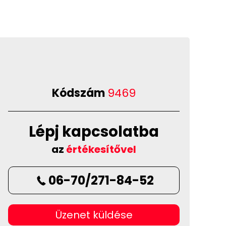
Kódszám
9469
Lépj kapcsolatba
az
értékesítővel
06-70/271-84-52
Üzenet küldése