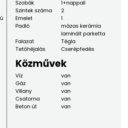
Szobák
1+nappali
Szintek száma
2
rû
Emelet
1
Padló
mázas kerámia
laminált parketta
Falazat
Tégla
Tetőhéjalás
Cserépfedés
Közművek
Víz
van
Gáz
van
Villany
van
Csatorna
van
Beton út
van