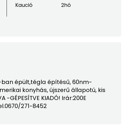
Kaució
2hó
ban épült,tégla építésű, 60nm-
merikai konyhás, újszerű állapotú, kis
VA -GÉPESÍTVE KIADÓ! Irár:200E
el.0670/271-8452