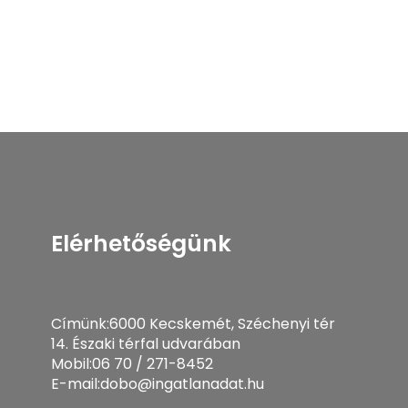
Elérhetőségünk
Címünk:
6000 Kecskemét, Széchenyi tér
14. Északi térfal udvarában
Mobil:
06 70 / 271-8452
E-mail:
dobo@ingatlanadat.hu