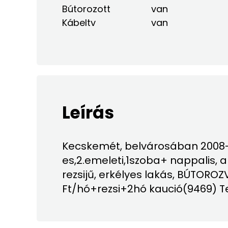
Bútorozott
van
Kábeltv
van
Leírás
Kecskemét, belvárosában 2008-
es,2.emeleti,1szoba+ nappalis, a
rezsijű, erkélyes lakás, BÚTOROZ
Ft/hó+rezsi+2hó kaució(9469) T