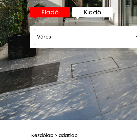
Eladó
Kiadó
Kezdőlap > adatlap