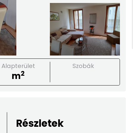
Alapterület
Szobák
2
m
Részletek